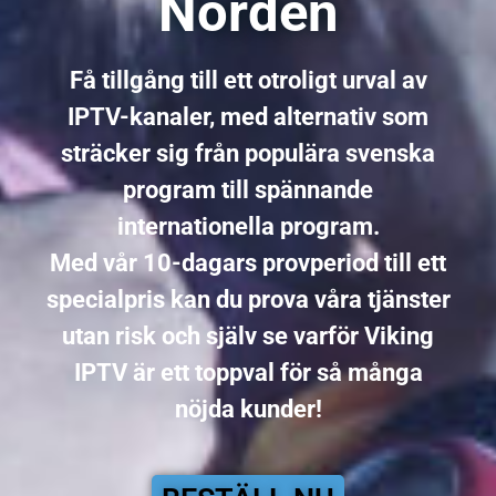
Norden
Få tillgång till ett otroligt urval av
IPTV-kanaler, med alternativ som
sträcker sig från populära svenska
program till spännande
internationella program.
Med vår 10-dagars provperiod till ett
specialpris kan du prova våra tjänster
utan risk och själv se varför Viking
IPTV är ett toppval för så många
nöjda kunder!