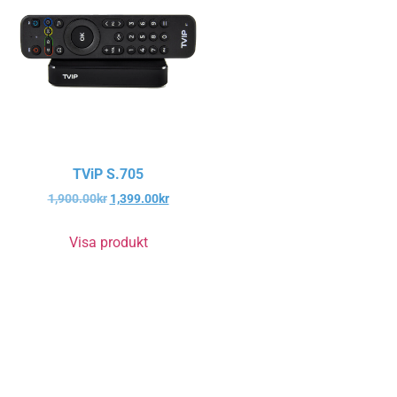
TViP S.705
1,900.00
kr
1,399.00
kr
Visa produkt