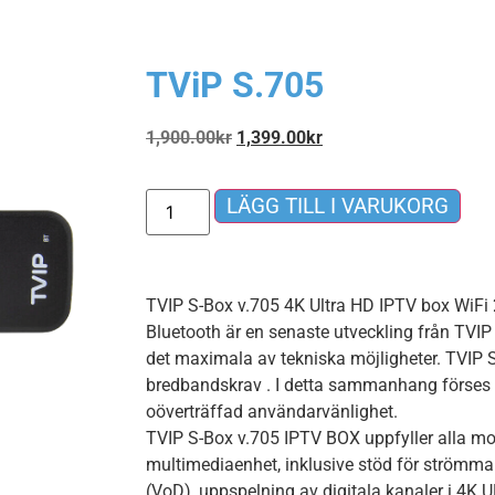
TViP S.705
1,900.00
kr
1,399.00
kr
LÄGG TILL I VARUKORG
TVIP S-Box v.705 4K Ultra HD IPTV box WiFi 
Bluetooth är en senaste utveckling från TVI
det maximala av tekniska möjligheter. TVIP S
bredbandskrav . I detta sammanhang förses
oöverträffad användarvänlighet.
TVIP S-Box v.705 IPTV BOX uppfyller alla mo
multimediaenhet, inklusive stöd för strömm
(VoD), uppspelning av digitala kanaler i 4K UH