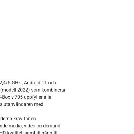
2,4/5 GHz , Android 11 och
P (modell 2022) som kombinerar
-Box v.705 uppfyller alla
 slutanvändaren med
derna krav för en
ande media, video on demand
D-kvalitet, samt tillgång till