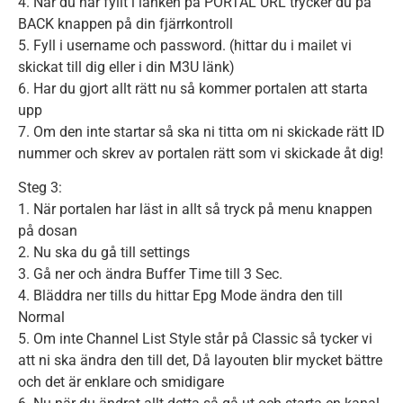
4. När du har fyllt i länken på PORTAL URL trycker du på
BACK knappen på din fjärrkontroll
5. Fyll i username och password. (hittar du i mailet vi
skickat till dig eller i din M3U länk)
6. Har du gjort allt rätt nu så kommer portalen att starta
upp
7. Om den inte startar så ska ni titta om ni skickade rätt ID
nummer och skrev av portalen rätt som vi skickade åt dig!
Steg 3:
1. När portalen har läst in allt så tryck på menu knappen
på dosan
2. Nu ska du gå till settings
3. Gå ner och ändra Buffer Time till 3 Sec.
4. Bläddra ner tills du hittar Epg Mode ändra den till
Normal
5. Om inte Channel List Style står på Classic så tycker vi
att ni ska ändra den till det, Då layouten blir mycket bättre
och det är enklare och smidigare