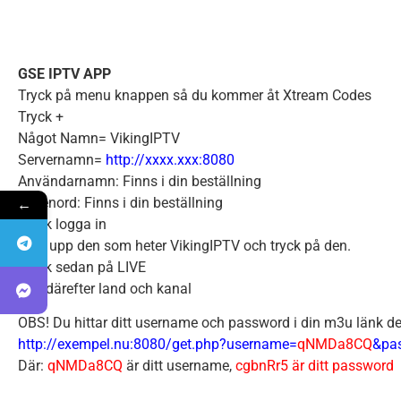
GSE IPTV APP
Tryck på menu knappen så du kommer åt Xtream Codes
Tryck +
Något Namn= VikingIPTV
Servernamn=
http://xxxx.xxx:8080
Användarnamn: Finns i din beställning
←
Lösenord: Finns i din beställning
Tryck logga in
Leta upp den som heter VikingIPTV och tryck på den.
Tryck sedan på LIVE
Välj därefter land och kanal
OBS! Du hittar ditt username och password i din m3u länk de
http://exempel.nu:8080/get.php?username=
qNMDa8CQ
&pa
Där:
qNMDa8CQ
är ditt username,
cgbnRr5 är ditt password