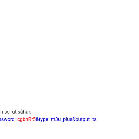
n ser ut såhär:
ssword=
cgbnRr5
&type=m3u_plus&output=ts